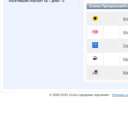
посетившие портрет за 7 дней - 0
Елена ПрекраснаяЯ 
Кл
Но
Уч
На
Ко
© 2026 ООО «Сеть городских порталов» ·
Реклама н