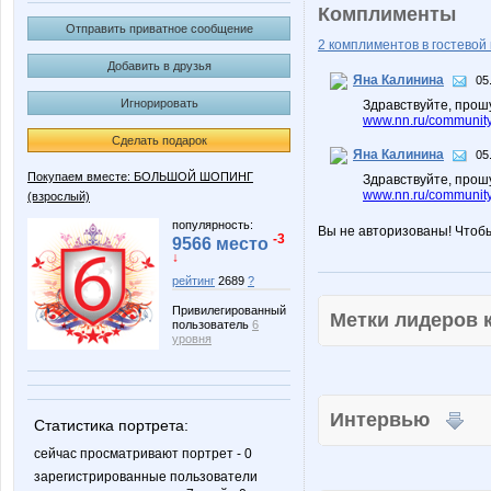
Комплименты
Отправить приватное сообщение
2 комплиментов в гостевой 
Добавить в друзья
Яна Калинина
05
Игнорировать
Здравствуйте, прошу
www.nn.ru/community/
Сделать подарок
Яна Калинина
05
Покупаем вместе: БОЛЬШОЙ ШОПИНГ
Здравствуйте, прошу
www.nn.ru/community/
(взрослый)
популярность:
Вы не авторизованы! Чтоб
-3
9566 место
↓
рейтинг
2689
?
Привилегированный
Метки лидеров
пользователь
6
уровня
Интервью
Статистика портрета:
сейчас просматривают портрет - 0
зарегистрированные пользователи